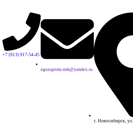
+7 (913) 917-54-45
egozaprom-nsk@yandex.ru
г. Новосибирск, ул